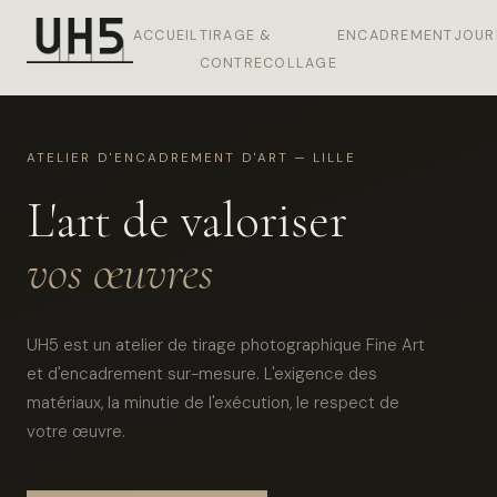
ACCUEIL
TIRAGE &
ENCADREMENT
JOUR
CONTRECOLLAGE
ATELIER D'ENCADREMENT D'ART — LILLE
L'art de valoriser
vos œuvres
UH5 est un atelier de tirage photographique Fine Art
et d'encadrement sur-mesure. L'exigence des
matériaux, la minutie de l'exécution, le respect de
votre œuvre.