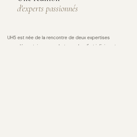
d'experts passionnés
UH5 est née de la rencontre de deux expertises
complémentaires: une photographe d'art infiniment
exigeante sur la qualité technique et l'esthétique et un
maître encadreur innovant.
Leur point commun : l'exigence dans le choix des
matériaux, la minutie dans l'exécution, le soin des œuvres
confiées, et une écoute active de l'artiste, de la galerie
ou du collectionneur dans la mise en valeur de son
œuvre.
L'atelier est implanté dans la métropole lilloise, au cœur
d'un territoire à la scène artistique vivante, et collabore